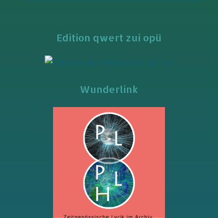
Edition qwert zui opü
Wunderlink