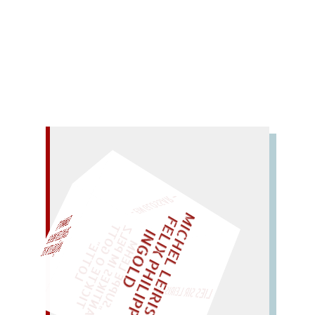
2008).
Mehr lesen
– EIN GLOSSAR –
M
I
C
H
E
L
L
E
I
R
I
S
・
E
I
X
P
H
I
L
I
P
P
N
G
O
L
F
Z
T
EINMAL!
L
I
D
„
S
U
P
P
E
L
E
H
M
A
N
T
I
K
E
S
I
M
E
L
T
I
C
K
T
E
O
G
O
T
L
O
T
T
E
P
"
WÜRFELN SIE
SPÄTER NOCH
LIES SIR LEIRIS LEIS