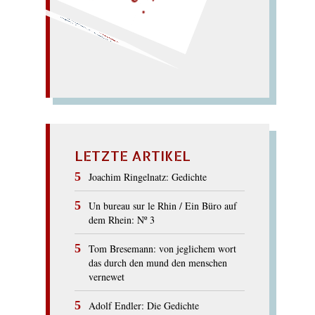
Mann ohne
Na
men: Onan!
Ungetüm!
ANONYM
LETZTE ARTIKEL
Joachim Ringelnatz: Gedichte
Un bureau sur le Rhin / Ein Büro auf
dem Rhein: Nº 3
Tom Bresemann: von jeglichem wort
das durch den mund den menschen
vernewet
Adolf Endler: Die Gedichte