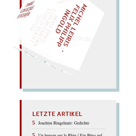
M
I
C
H
E
L
L
E
I
R
I
S
・
E
L
I
X
P
H
I
L
I
P
P
N
G
O
L
F
AL!
Z
T
I
D
„
S
U
P
P
E
L
E
H
M
A
N
T
I
K
E
S
I
M
P
E
L
T
I
C
K
T
E
O
G
O
T
L
O
T
T
E
"
WÜRFELN SIE
SPÄTER NOCH
EINM
LIES SIR LEIRIS LEIS
Gischt). – (Stil:) Stuck, gut
gestickt!
Knie: guilty ! – Nil stinkt
gilt:) links sinkt King in die
Kiste; (Instinkt
(
List gelingt:) lustig tickt
es in der
(
LINGUISTIK
LETZTE ARTIKEL
Joachim Ringelnatz: Gedichte
Un bureau sur le Rhin / Ein Büro auf