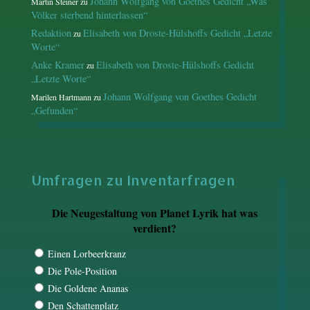
Johann Wolfgang von Goethes Gedicht „Was
Martin Steiner
zu
Völker sterbend hinterlassen“
Redaktion
Elisabeth von Droste-Hülshoffs Gedicht „Letzte
zu
Worte“
Anke Kramer
Elisabeth von Droste-Hülshoffs Gedicht
zu
„Letzte Worte“
Johann Wolfgang von Goethes Gedicht
Marilen Hartmann
zu
„Gefunden“
Umfragen zu Inventarfragen
Die Neugestaltung von Planet Lyrik hat was
verdient?
Einen Lorbeerkranz
Die Pole-Position
Die Goldene Ananas
Den Schattenplatz