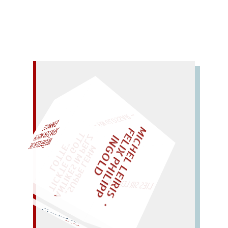
– EIN GLOSSAR –
M
I
C
H
E
L
L
E
I
R
I
S
・
E
L
I
X
P
H
I
L
I
P
P
N
G
O
L
F
AL!
Z
T
I
D
„
S
U
P
P
E
L
E
H
M
A
N
T
I
K
E
S
I
M
P
E
L
T
I
C
K
T
E
O
G
O
T
L
O
T
T
E
"
WÜRFELN SIE
SPÄTER NOCH
EINM
LIES SIR LEIRIS LEIS
(ach, be
wach Bea): hab a–
b–c!
BACH