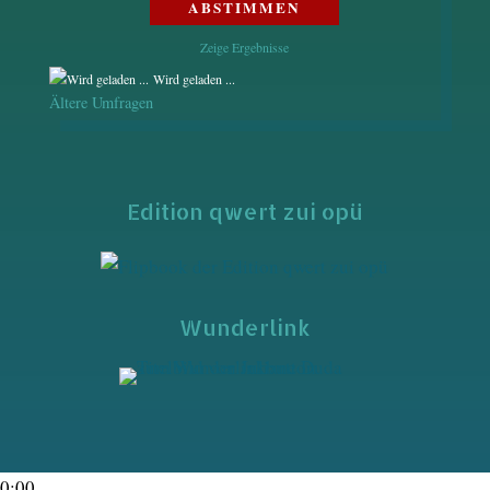
Zeige Ergebnisse
Wird geladen ...
Ältere Umfragen
Edition qwert zui opü
Wunderlink
0:00