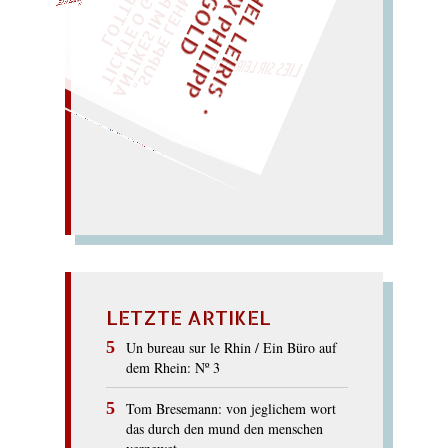
M
I
C
H
E
L
L
E
I
R
I
S
・
E
L
I
X
P
H
I
L
I
P
P
N
G
O
L
F
Z
T
I
D
„
S
U
P
P
E
L
E
H
M
A
N
T
I
K
E
S
I
M
P
E
L
T
I
C
K
T
E
O
G
O
T
L
O
T
T
E
"
WÜRFELN SIE
SPÄTER NOCH
EINM
LIES SIR LEIRIS LEIS
mit Horn im Moor.
hohe
Nor
m; roher
Mohn. –
Mor
mon
HORMON
LETZTE ARTIKEL
Un bureau sur le Rhin / Ein Büro auf
dem Rhein: Nº 3
Tom Bresemann: von jeglichem wort
das durch den mund den menschen