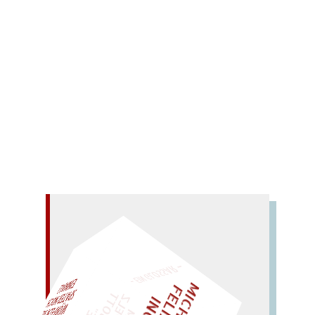
Axel
Sluzki, Boris
Wiens, Paul
Wünsche,
Günter
0 Comments
Keine Halbtöne, Abstufungen und weiche
Übergänge dafür scharfe Konturen, aufregende
Trockenheit und Schärfe.
Mehr lesen
– EIN GLOSSAR –
AL!