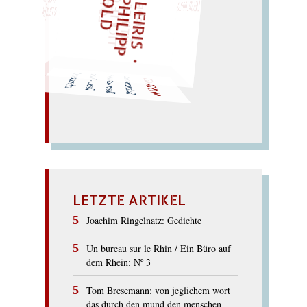
F
Z
T
„
S
U
P
P
E
L
E
H
M
A
N
T
I
K
E
S
I
M
P
E
L
T
I
C
K
T
E
O
O
T
L
O
T
T
E
E
I
D
G
"
EINMAL!
SPÄTER NOCH
WÜRFELN SIE
PHANTASMEN
men und
men in
Tassen
anfassen: as
men
Elefantensa
Massen von Na
… – The
men!
LETZTE ARTIKEL
Joachim Ringelnatz: Gedichte
Un bureau sur le Rhin / Ein Büro auf
dem Rhein: Nº 3
Tom Bresemann: von jeglichem wort
das durch den mund den menschen