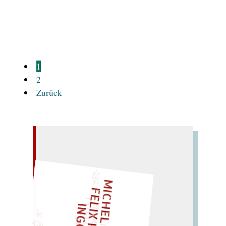
Mehr lesen
1
2
Zurück
– EIN GLOSSAR –
M
I
C
H
L
L
E
I
R
I
S
・
E
L
I
X
P
H
I
L
I
P
P
N
G
O
L
LIES SIR LEIRIS LEIS