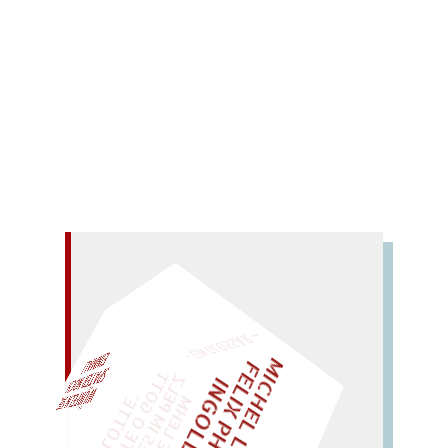
Traian
Rezensionen
Schlesak, Dieter
0
Comments
Alter junger Temeswar-Geist.
Mehr lesen
– EIN GLOSSAR –
M
I
C
H
E
L
L
E
I
R
I
S
・
E
L
I
X
P
H
I
L
I
P
P
N
G
O
L
F
Z
T
AL!
I
D
„
S
U
P
P
E
L
E
H
M
A
N
T
I
K
E
S
I
M
P
E
L
T
I
C
K
T
E
O
G
O
T
L
O
T
T
E
"
WÜRFELN SIE
SPÄTER NOCH
EINM