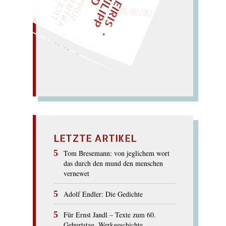
LIES SIR LEIRIS LEIS
…). – Naht sirrt!
ist ein Star! (stirbt als
Narr
TRISTAN
LETZTE ARTIKEL
Tom Bresemann: von jeglichem wort
das durch den mund den menschen
vernewet
Adolf Endler: Die Gedichte
Für Ernst Jandl – Texte zum 60.
Geburtstag. Werkgeschichte