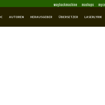
waybackmachine
mashups
myce
OC
AUTOREN
HERAUSGEBER
ÜBERSETZER
LASERLYRIK
na
hundert
owa, Anna
Adamowitsch, Georgij
Ajgi,
nskij, Innokentij
Assejew, Nikolaj
Bagrizkij,
 Jurgis
Belinskij, Jakow
Belyj, Andrej
Bergholz,