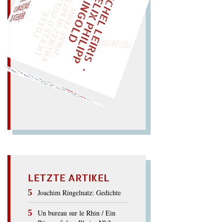
M
I
C
H
E
L
L
E
I
R
I
S
・
E
L
I
X
P
H
I
L
I
P
P
N
G
O
L
F
Z
T
I
D
„
S
U
P
P
E
L
E
H
M
A
N
T
I
K
E
S
I
M
P
E
L
T
I
C
K
T
E
O
G
O
T
L
O
T
T
E
EINMAL!
"
LIES SIR LEIRIS LEIS
WÜRFELN SIE
SPÄTER NOCH
mkate bebt.
mt nach oben:
man naht,
Haken,
Bo
mben; necken,
t
oben;
Boten at
men im
Takt
…
Het
ko
m
Ato
HEKATOMBEN
LETZTE ARTIKEL
Joachim Ringelnatz: Gedichte
Un bureau sur le Rhin / Ein