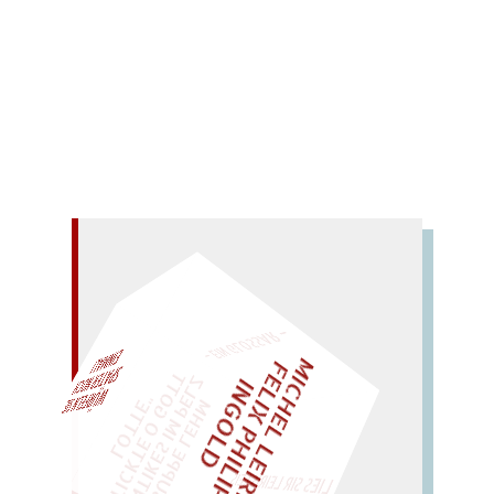
Kirsch.
Mehr lesen
– EIN GLOSSAR –
M
I
C
H
E
L
L
E
I
R
I
S
・
E
L
I
X
P
H
I
L
I
P
P
N
G
O
L
F
Z
T
EINMAL!
I
D
„
S
U
P
P
E
L
E
H
M
A
N
T
I
K
E
S
I
M
P
E
L
T
I
C
K
T
E
O
G
O
T
L
O
T
T
E
"
WÜRFELN SIE
SPÄTER NOCH
LIES SIR LEIRIS LEIS