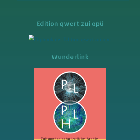
Edition qwert zui opü
Wunderlink