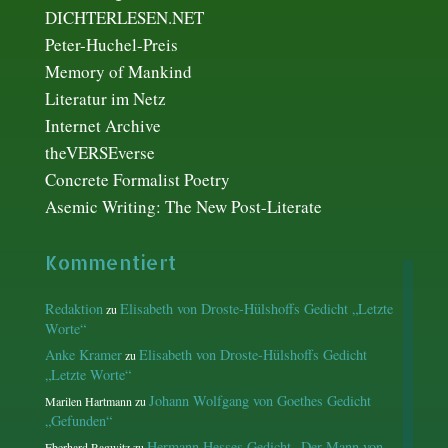
DICHTERLESEN.NET
Peter-Huchel-Preis
Memory of Mankind
Literatur im Netz
Internet Archive
theVERSEverse
Concrete Formalist Poetry
Asemic Writing: The New Post-Literate
Kommentiert
Redaktion
Elisabeth von Droste-Hülshoffs Gedicht „Letzte
zu
Worte“
Anke Kramer
Elisabeth von Droste-Hülshoffs Gedicht
zu
„Letzte Worte“
Johann Wolfgang von Goethes Gedicht
Marilen Hartmann
zu
„Gefunden“
Hermann Hesses Gedicht „Der Mann von
Eberhard Ragwitz
zu