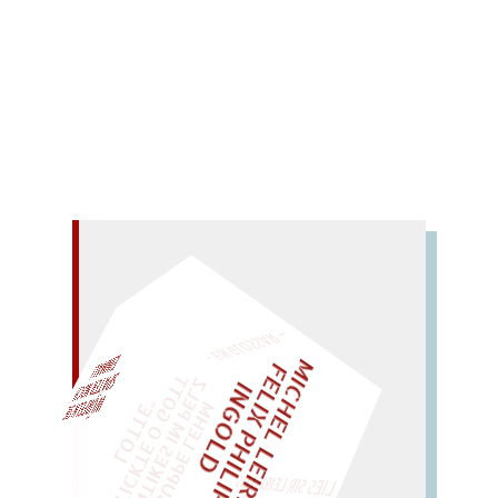
Kirsch.
Mehr lesen
– EIN GLOSSAR –
M
I
C
H
E
L
L
E
I
R
I
S
・
E
I
X
P
H
I
L
I
P
P
N
G
O
L
F
Z
T
EINMAL!
L
I
D
„
S
U
P
P
E
L
E
H
M
A
N
T
I
K
E
S
I
M
P
E
L
T
I
C
K
T
E
O
G
O
T
L
O
T
T
E
"
WÜRFELN SIE
SPÄTER NOCH
LIES SIR LEIRIS LEIS