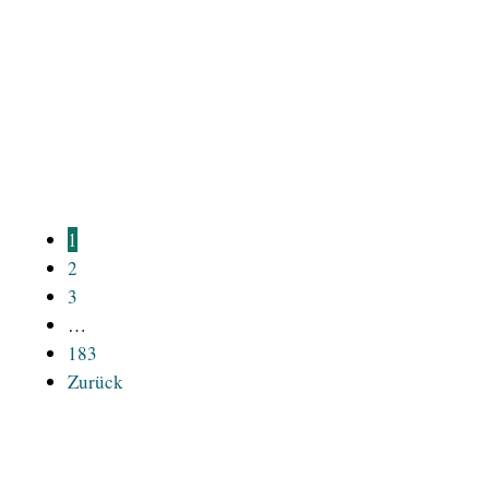
Comments
FETISCH – Noch Tage danach sind seine
Fußsohlen rot. / Er ist durch Eisen gegangen,
aufrecht, im Nacken
Mehr lesen
1
2
3
…
183
Zurück