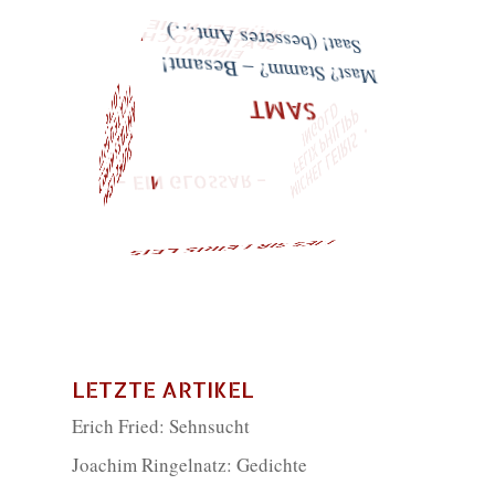
WÜRFELN SIE
SPÄTER NOCH
EINMAL!
Saat! (besseres Amt…)
LO
TTE"
D
Mast? Stamm? – Besamt!
FELIX PHILIPP
– EIN GLOSSAR –
MICHEL LEIRIS ・
INGOL
SAMT
„SUPPE LEHM
ANTIKES IM PELZ
TICKTE O GOTT
LIES SIR LEIRIS LEIS
LETZTE ARTIKEL
Erich Fried: Sehnsucht
Joachim Ringelnatz: Gedichte