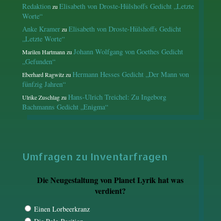
Redaktion
Elisabeth von Droste-Hülshoffs Gedicht „Letzte
zu
Worte“
Anke Kramer
Elisabeth von Droste-Hülshoffs Gedicht
zu
„Letzte Worte“
Johann Wolfgang von Goethes Gedicht
Marilen Hartmann
zu
„Gefunden“
Hermann Hesses Gedicht „Der Mann von
Eberhard Ragwitz
zu
fünfzig Jahren“
Hans-Ulrich Treichel: Zu Ingeborg
Ulrike Zuschlag
zu
Bachmanns Gedicht „Enigma“
Umfragen zu Inventarfragen
Die Neugestaltung von Planet Lyrik hat was
verdient?
Einen Lorbeerkranz