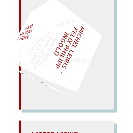
– EIN GLOSSAR –
M
I
C
H
E
L
L
E
I
R
I
S
・
E
L
I
X
P
H
I
L
I
P
P
N
G
O
L
F
AL!
Z
T
I
D
„
S
U
P
P
E
L
E
H
M
A
N
T
I
K
E
S
I
M
P
E
L
T
I
C
K
T
E
O
G
O
T
L
O
T
T
E
"
WÜRFELN SIE
SPÄTER NOCH
EINM
LIES SIR LEIRIS LEIS
Goldlot laut Gott?
Logis; autogeile Liege; taut
tote Lauge; Aula tauge als
Tau log nie; tolle Augen;
TAUTOLOGIE