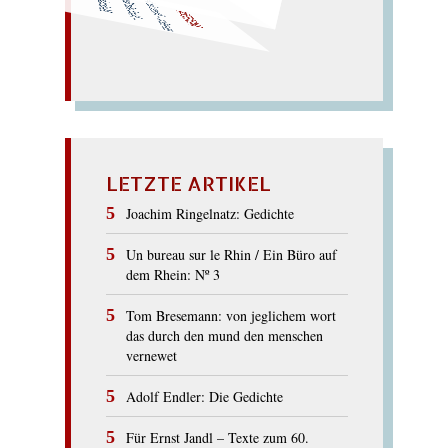
m
orden. –
Nor
m: der Dorn.
–
Nord oder
Meer? –
Modernder Dom!
MODERN
LETZTE ARTIKEL
Joachim Ringelnatz: Gedichte
Un bureau sur le Rhin / Ein Büro auf
dem Rhein: Nº 3
Tom Bresemann: von jeglichem wort
das durch den mund den menschen
vernewet
Adolf Endler: Die Gedichte
Für Ernst Jandl – Texte zum 60.