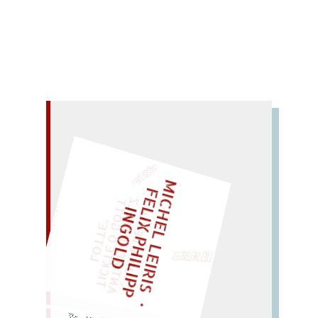
– EIN GLOSSAR –
M
C
H
E
L
L
E
I
R
I
S
・
E
L
I
X
P
H
I
L
I
P
P
N
G
O
L
I
F
Z
T
„
S
U
P
P
E
L
H
M
A
N
T
I
K
E
S
I
M
P
E
L
T
I
C
K
T
E
O
O
T
L
O
T
T
E
I
D
E
G
"
LIES SIR LEIRIS LEIS
EINMAL!
WÜRFELN SIE
SPÄTER NOCH