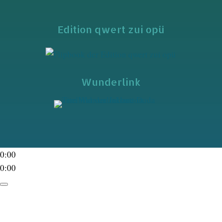
Edition qwert zui opü
Wunderlink
0:00
0:00