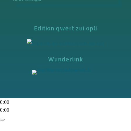
Edition qwert zui opü
Wunderlink
0:00
0:00