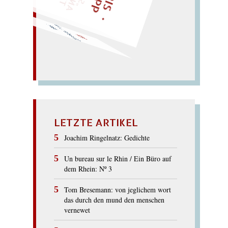
O
de d(r)o(h)t
mit und ohne
(E)hr(e).
TOD
LETZTE ARTIKEL
Joachim Ringelnatz: Gedichte
Un bureau sur le Rhin / Ein Büro auf
dem Rhein: Nº 3
Tom Bresemann: von jeglichem wort
das durch den mund den menschen
vernewet