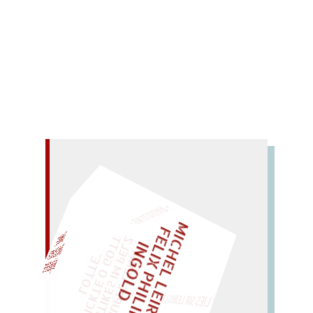
Aufsässigkeit stellt sich Heinz Czechowski gegen
die Gewißheiten, die man uns ungefragt anpreist.
Mehr lesen
– EIN GLOSSAR –
M
I
C
E
L
L
E
I
R
I
S
・
E
I
X
P
H
I
L
I
P
P
N
G
O
L
F
Z
T
H
L
I
D
„
S
U
P
P
E
L
E
M
A
N
T
I
K
E
S
I
M
E
L
T
I
C
K
T
E
O
G
O
T
L
O
T
T
E
EINMAL!
H
P
"
WÜRFELN SIE
SPÄTER NOCH
LIES SIR LEIRIS LEIS