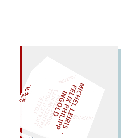
Mehr lesen
– EIN GLOSSAR –
M
I
C
H
E
L
L
E
I
R
I
S
・
E
I
X
P
H
I
L
I
P
P
N
G
O
L
F
Z
T
L
I
D
EINMAL!
„
S
U
P
P
E
L
E
H
M
A
N
T
I
K
E
S
I
M
E
L
T
I
C
K
T
E
O
G
O
T
L
O
T
T
E
P
"
WÜRFELN SIE
SPÄTER NOCH
LIES SIR LEIRIS LEIS