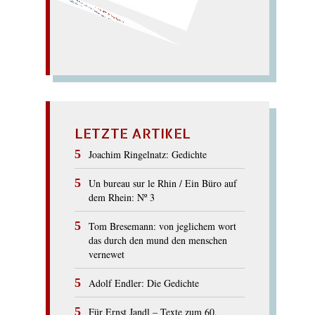
Fer
mate. - Vater: Atem... –
Tapfer!
mehr!..
METAPHER
LETZTE ARTIKEL
Joachim Ringelnatz: Gedichte
Un bureau sur le Rhin / Ein Büro auf
dem Rhein: Nº 3
Tom Bresemann: von jeglichem wort
das durch den mund den menschen
vernewet
Adolf Endler: Die Gedichte
Für Ernst Jandl – Texte zum 60.