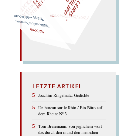
M
I
C
H
E
L
L
E
I
R
I
S
・
F
L
I
X
P
H
I
L
I
P
P
N
G
O
L
Z
„
S
U
P
P
E
L
E
H
M
A
N
T
I
K
E
S
I
M
P
E
T
I
C
K
T
E
O
G
T
L
O
T
T
E
LIES SIR LEIRIS LEIS
Polyp – oh! du Lump…
Müll am Pol! Lymphöl!
OLYMP
LETZTE ARTIKEL
Joachim Ringelnatz: Gedichte
Un bureau sur le Rhin / Ein Büro auf
dem Rhein: Nº 3
Tom Bresemann: von jeglichem wort
das durch den mund den menschen