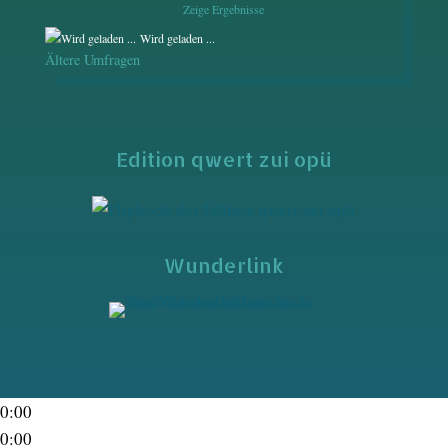
Zeige Ergebnisse
Wird geladen ...
Ältere Umfragen
Edition qwert zui opü
Wunderlink
0:00
0:00