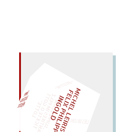
Mehr lesen
– EIN GLOSSAR –
M
I
C
E
L
L
E
I
R
I
S
・
E
I
X
P
H
I
L
I
P
P
N
G
O
L
F
Z
T
H
L
I
D
EINMAL!
„
S
U
P
P
E
L
E
M
A
N
T
I
K
E
S
I
M
E
L
T
I
C
K
T
E
O
G
O
T
L
O
T
T
E
H
P
"
WÜRFELN SIE
SPÄTER NOCH
LIES SIR LEIRIS LEIS