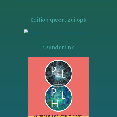
Edition qwert zui opü
Wunderlink