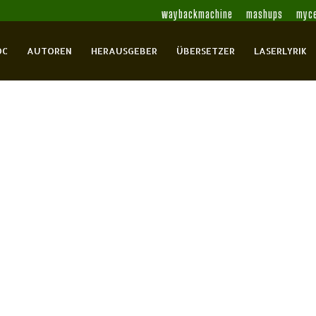
waybackmachine
mashups
myce
OC
AUTOREN
HERAUSGEBER
ÜBERSETZER
LASERLYRIK
uer und Petr Král (Hrsg.): Das
 Richard
Aragon, Louis
Arenas, Braulio
Arnaud,
n
Baron, Jacques
Becker, Heribert
Becker,