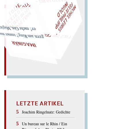
M
I
C
H
E
L
L
E
I
R
I
S
・
F
L
I
X
P
H
I
L
I
P
P
N
G
O
L
T
W
ÜRFELN SIE
SPÄTER NOCH
EIN
M
A
E
I
D
Z
L
O
"
„
S
U
P
P
E
L
E
H
M
A
N
T
I
K
E
S
I
M
P
E
T
I
C
K
T
E
O
G
T
L
O
T
T
E
LIES SIR LEIRIS LEIS
er! mehr Gin, Magier!
gern am Ring? immer mag
IMAGINÄR
LETZTE ARTIKEL
Joachim Ringelnatz: Gedichte
Un bureau sur le Rhin / Ein