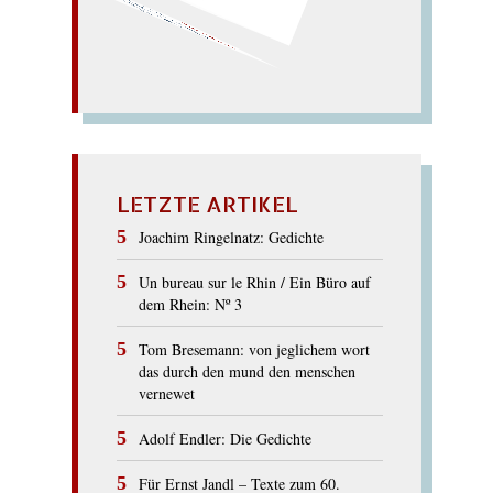
verkehrter Tour?)
stur. (Ist die Arche auf
Uhr, bald ruht sie
Kur); artige Taktik: bald
Richter reckt sich (arge
tickt die
ARCHITEKTUR
LETZTE ARTIKEL
Joachim Ringelnatz: Gedichte
Un bureau sur le Rhin / Ein Büro auf
dem Rhein: Nº 3
Tom Bresemann: von jeglichem wort
das durch den mund den menschen
vernewet
Adolf Endler: Die Gedichte
Für Ernst Jandl – Texte zum 60.