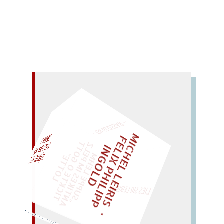
– EIN GLOSSAR –
M
I
C
H
E
L
L
E
I
R
I
S
・
E
I
X
P
H
I
L
I
P
P
N
G
O
L
F
Z
T
EINMAL!
L
I
D
„
S
U
P
P
E
L
E
H
M
A
N
T
I
K
E
S
I
M
E
L
T
I
C
K
T
E
O
G
O
T
L
O
T
T
E
P
"
WÜRFELN SIE
SPÄTER NOCH
LIES SIR LEIRIS LEIS