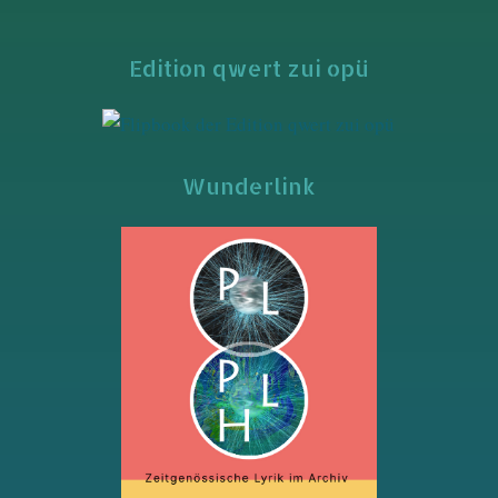
Edition qwert zui opü
Wunderlink