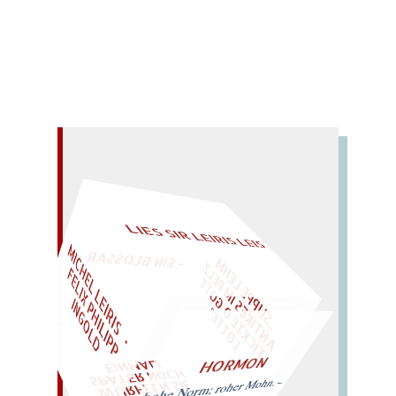
LIES SIR LEIRIS LEIS
M
I
C
H
L
L
E
I
I
S
・
E
L
I
X
H
I
L
I
P
P
N
G
O
L
– EIN GLOSSAR –
S
U
P
P
L
E
M
A
N
T
I
E
S
I
M
E
L
T
I
C
K
T
E
O
G
O
T
L
O
T
T
E
H
Z
E
F
E
P
T
R
P
I
D
„
K
"
HORMON
EINMAL!
hohe Norm; roher Mohn. –
SPÄTER NOCH
WÜRFELN SIE