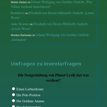
Johann Wolfgang von Goethes Gedicht „Was
Martin Steiner
zu
Völker sterbend hinterlassen“
Redaktion
Elisabeth von Droste-Hülshoffs Gedicht „Letzte
zu
Worte“
Anke Kramer
Elisabeth von Droste-Hülshoffs Gedicht
zu
„Letzte Worte“
Johann Wolfgang von Goethes Gedicht
Marilen Hartmann
zu
„Gefunden“
Umfragen zu Inventarfragen
Die Neugestaltung von Planet Lyrik hat was
verdient?
Einen Lorbeerkranz
Die Pole-Position
Die Goldene Ananas
Den Schattenplatz