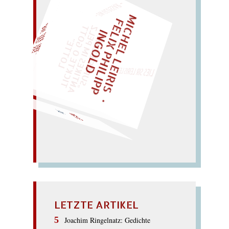
– EIN GLOSSAR –
M
I
C
E
L
L
E
I
R
I
S
・
E
I
X
P
H
I
L
I
P
P
N
G
O
L
F
Z
T
H
L
I
D
EINMAL!
„
S
U
P
P
E
L
E
M
A
N
T
I
K
E
S
I
M
E
L
T
I
C
K
T
E
O
G
O
T
L
O
T
T
E
H
P
"
WÜRFELN SIE
SPÄTER NOCH
LIES SIR LEIRIS LEIS
kiffen.
FICKEN
LETZTE ARTIKEL
Joachim Ringelnatz: Gedichte