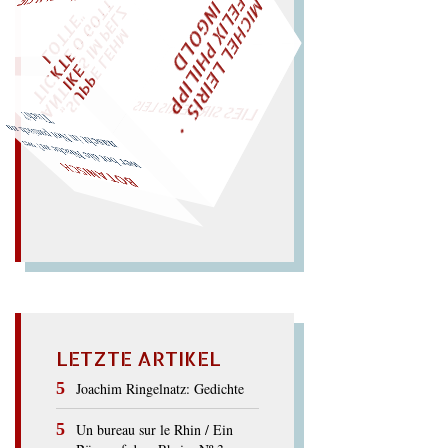
M
I
C
H
E
L
L
E
I
R
I
S
・
E
L
I
X
P
H
I
L
I
P
P
N
G
O
L
F
Z
T
I
D
„
S
U
P
P
E
L
E
H
M
A
N
T
I
K
E
S
I
M
P
E
L
T
I
C
K
T
E
O
G
O
T
L
O
T
T
E
"
WÜRFELN SIE
SPÄTER NOCH
EINM
LIES SIR LEIRIS LEIS
Tisch?
nascht in Not panisch am
wer bot die Nische an? wer
BOTANISCH
LETZTE ARTIKEL
Joachim Ringelnatz: Gedichte
Un bureau sur le Rhin / Ein