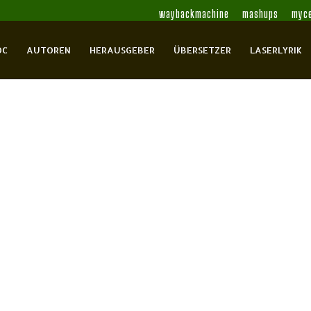
waybackmachine
mashups
myce
OC
AUTOREN
HERAUSGEBER
ÜBERSETZER
LASERLYRIK
 Farbe der Ferne
aqrâ, Shauqî
Abû Hashhash, Mahmûd
Abû Khâlîl,
î, Murîd al-
Baidûn, Abbâs
Barakât,
hâb al-
Bekri, Tahar
Bennis, Mohammed
Bin