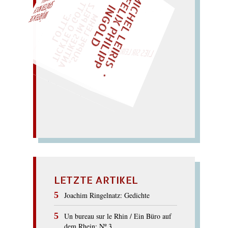
M
I
C
H
E
L
L
E
I
R
I
S
・
E
I
X
P
H
I
L
I
P
P
N
G
O
L
F
Z
T
EINMAL!
L
I
D
„
S
U
P
P
E
L
E
H
M
A
N
T
I
K
E
S
I
M
P
E
L
T
I
C
K
T
E
O
G
O
T
L
O
T
T
E
"
WÜRFELN SIE
SPÄTER NOCH
LIES SIR LEIRIS LEIS
Osttanne. – Toast auf Anne.
Tonnase (anstossen). –
so naht die Note e. –
SONATE
LETZTE ARTIKEL
Joachim Ringelnatz: Gedichte
Un bureau sur le Rhin / Ein Büro auf
dem Rhein: Nº 3