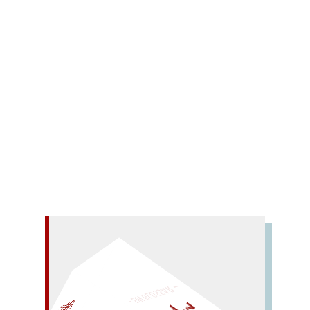
Comments
Diese sorgfältig kommentierte Anthologie in der
literarischen Übersetzung von Stefan Weidner
stellt die moderne arabische Poesie in ihrer
ganzen Bandbreite vor und läßt so die Vielfalt der
Stile, Nuancen und Themen transparent werden.
Mehr lesen
– EIN GLOSSAR –