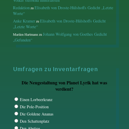
Völker sterbend hinterlassen“
Redaktion
Elisabeth von Droste-Hülshoffs Gedicht „Letzte
zu
Worte“
Anke Kramer
Elisabeth von Droste-Hülshoffs Gedicht
zu
„Letzte Worte“
Johann Wolfgang von Goethes Gedicht
Marilen Hartmann
zu
„Gefunden“
Umfragen zu Inventarfragen
Die Neugestaltung von Planet Lyrik hat was
verdient?
Einen Lorbeerkranz
Die Pole-Position
Die Goldene Ananas
Den Schattenplatz
Den Abstieg