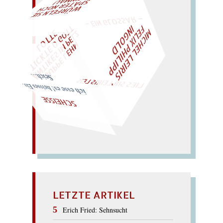
L!
– EIN GLOSSAR –
W
ÜRFELN SIE
SPÄ
TER NOCH
EIN
M
A
F
M
I
C
H
E
L
L
E
I
R
I
S
・
L
I
X
P
H
I
L
I
P
P
N
G
O
L
T
E
I
D
Z
T
L
"
„
S
U
P
P
E
L
E
H
M
A
N
T
I
K
E
S
I
M
P
E
T
I
C
K
T
E
O
G
O
L
O
T
T
E
LIES SIR LEIRIS LEIS
Seich…
ich esse es! heisses Eis…
SCHEISSE
LETZTE ARTIKEL
Erich Fried: Sehnsucht