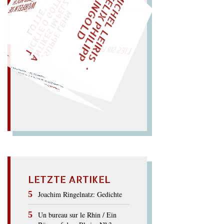
M
I
C
H
E
L
L
E
I
R
I
S
・
E
I
X
P
H
I
L
I
P
P
N
G
O
L
F
Z
T
EINMAL!
L
I
D
„
S
U
P
P
E
L
E
H
M
A
N
T
I
K
E
S
I
M
E
L
T
I
C
K
T
E
O
G
O
T
L
O
T
T
E
P
"
WÜRFELN SIE
SPÄTER NOCH
LIES SIR LEIRIS LEIS
Ast! (siehe Samt).
Sa
mt,
Da
mast; aber: Stamm
sa
mt
MAST
LETZTE ARTIKEL
Joachim Ringelnatz: Gedichte
Un bureau sur le Rhin / Ein