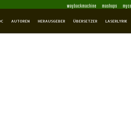
waybackmachine
mashups
myce
OC
AUTOREN
HERAUSGEBER
ÜBERSETZER
LASERLYRIK
tten eines Lauts
 Heinz
Kahlau, Heinz
Kirsch, Rainer
Mierau,
ezensionen
Törne, Oskar
Wolter,
sch
0 Comments