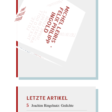
– EIN GLOSSAR –
M
I
C
H
E
L
L
E
I
R
I
S
・
E
I
X
P
H
I
L
I
P
P
N
G
O
L
F
Z
T
EINMAL!
L
I
D
„
S
U
P
P
E
L
E
H
M
A
N
T
I
K
E
S
I
M
E
L
T
I
C
K
T
E
O
G
O
T
L
O
T
T
E
P
"
WÜRFELN SIE
SPÄTER NOCH
LIES SIR LEIRIS LEIS
Maria? (lahm!).
Mal die
Arie! – ja?
(
Alar
m!)
MAKABER
LETZTE ARTIKEL
Joachim Ringelnatz: Gedichte