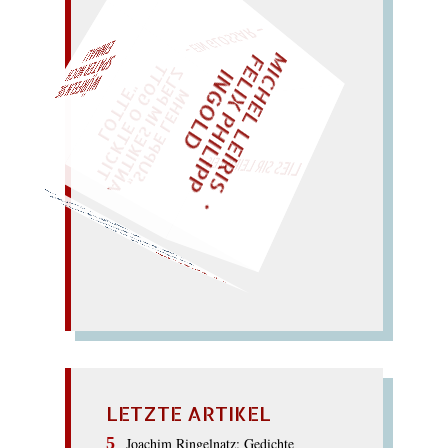
– EIN GLOSSAR –
M
I
C
H
E
L
L
E
I
R
I
S
・
E
L
I
X
P
H
I
L
I
P
P
N
G
O
L
F
AL!
Z
T
I
D
„
S
U
P
P
E
L
E
H
M
A
N
T
I
K
E
S
I
M
P
E
L
T
I
C
K
T
E
O
G
O
T
L
O
T
T
E
"
WÜRFELN SIE
SPÄTER NOCH
EINM
LIES SIR LEIRIS LEIS
Thymian).
Patina von süssem
Mythen bannt (mit einer
und büsst, indem er
müder Passant: sühnt
Hand
müht sich ab mit
Sand;
SYMPATHISANT
LETZTE ARTIKEL
Joachim Ringelnatz: Gedichte