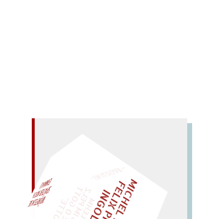
VERSschmuggel stand 2021 Dichtung aus Belarus
im Austausch mit Lyrik aus Deutschland.
Mehr lesen
– EIN GLOSSAR –
M
I
C
H
E
L
L
E
I
R
I
S
・
E
I
X
P
H
I
L
I
P
P
N
G
O
L
F
Z
T
EINMAL!
L
I
D
"
WÜRFELN SIE
SPÄTER NOCH