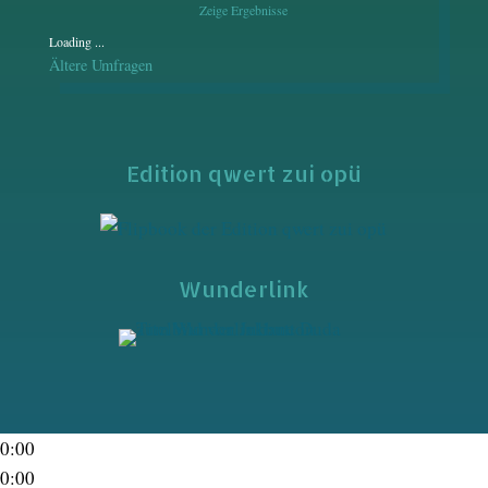
Zeige Ergebnisse
Loading ...
Ältere Umfragen
Edition qwert zui opü
Wunderlink
0:00
0:00