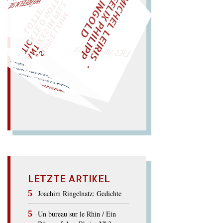
M
I
C
H
E
L
L
E
I
R
I
S
・
E
L
I
X
P
H
I
L
I
P
P
N
G
O
L
F
Z
T
AL!
I
D
„
S
U
P
P
E
L
E
H
M
A
N
T
I
K
E
S
I
M
P
E
L
T
I
C
K
T
E
O
G
O
T
L
O
T
T
E
"
WÜRFELN SIE
SPÄTER NOCH
EINM
LIES SIR LEIRIS LEIS
…
…
Sa
men; as
men... – am See!
Nase nass
… assen
amen
MASSEN
LETZTE ARTIKEL
Joachim Ringelnatz: Gedichte
Un bureau sur le Rhin / Ein