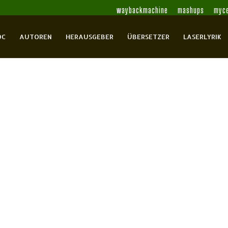
waybackmachine
mashups
myce
OC
AUTOREN
HERAUSGEBER
ÜBERSETZER
LASERLYRIK
nín
Bednář, Kamil
Bezruč, Petr
Biebl,
enlese
Bonn, Hanuš
Bostroem,
okar
Bridel, Bedřich
Brousek, Antonín
Brousek,