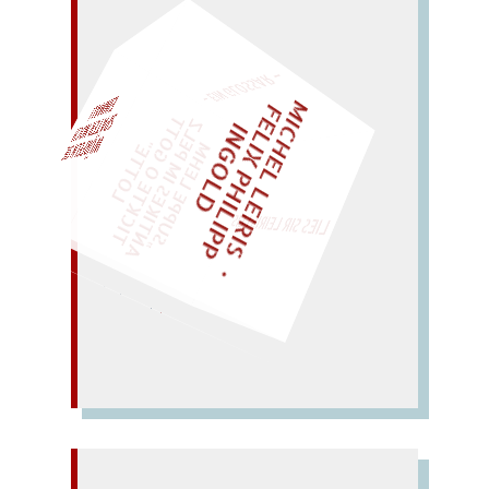
– EIN GLOSSAR –
M
I
C
H
E
L
L
E
I
R
I
S
・
E
I
X
P
H
I
L
I
P
P
N
G
O
L
F
Z
T
EINMAL!
L
I
D
„
S
U
P
P
E
L
E
H
M
A
N
T
I
K
E
S
I
M
P
E
L
T
I
C
K
T
E
O
G
O
T
L
O
T
T
E
"
WÜRFELN SIE
SPÄTER NOCH
LIES SIR LEIRIS LEIS
(puh! Pute tut so was nie!).
UTOPIE