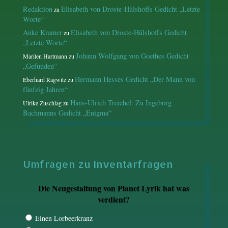
Redaktion
Elisabeth von Droste-Hülshoffs Gedicht „Letzte
zu
Worte“
Anke Kramer
Elisabeth von Droste-Hülshoffs Gedicht
zu
„Letzte Worte“
Johann Wolfgang von Goethes Gedicht
Marilen Hartmann
zu
„Gefunden“
Hermann Hesses Gedicht „Der Mann von
Eberhard Ragwitz
zu
fünfzig Jahren“
Hans-Ulrich Treichel: Zu Ingeborg
Ulrike Zuschlag
zu
Bachmanns Gedicht „Enigma“
Umfragen zu Inventarfragen
Die Neugestaltung von Planet Lyrik hat was
verdient?
Einen Lorbeerkranz