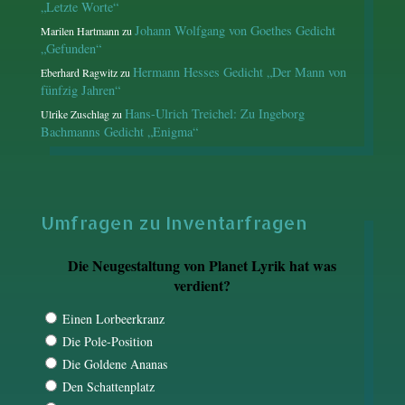
„Letzte Worte“
Johann Wolfgang von Goethes Gedicht
Marilen Hartmann
zu
„Gefunden“
Hermann Hesses Gedicht „Der Mann von
Eberhard Ragwitz
zu
fünfzig Jahren“
Hans-Ulrich Treichel: Zu Ingeborg
Ulrike Zuschlag
zu
Bachmanns Gedicht „Enigma“
Umfragen zu Inventarfragen
Die Neugestaltung von Planet Lyrik hat was
verdient?
Einen Lorbeerkranz
Die Pole-Position
Die Goldene Ananas
Den Schattenplatz