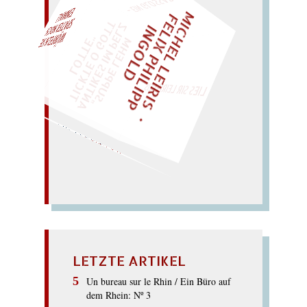
M
I
C
H
E
L
L
E
I
R
I
S
・
E
I
X
P
H
I
L
I
P
P
N
G
O
L
F
Z
T
EINMAL!
L
I
D
„
S
U
P
P
E
L
E
H
M
A
N
T
I
K
E
S
I
M
P
E
L
T
I
C
K
T
E
O
G
O
T
L
O
T
T
E
"
WÜRFELN SIE
SPÄTER NOCH
LIES SIR LEIRIS LEIS
Gensippen gewinnen
Sensen.
GEWISSENSBISSE
LETZTE ARTIKEL
Un bureau sur le Rhin / Ein Büro auf
dem Rhein: Nº 3