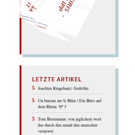
LIES SIR LEIRIS LEIS
– Oh! mehr Meer…
(
Moore); erotischer Römer.
ROMEO
LETZTE ARTIKEL
Joachim Ringelnatz: Gedichte
Un bureau sur le Rhin / Ein Büro auf
dem Rhein: Nº 3
Tom Bresemann: von jeglichem wort
das durch den mund den menschen
vernewet