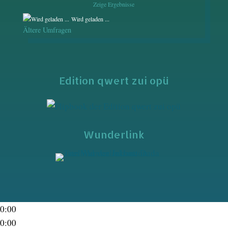
Zeige Ergebnisse
Wird geladen ...
Ältere Umfragen
Edition qwert zui opü
Wunderlink
0:00
0:00