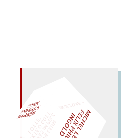
Tschechische Lyrik aus 11 Jahrhunderten; Teil 3:
1900–1950.
Mehr lesen
– EIN GLOSSAR –
M
I
H
E
L
L
E
I
R
I
S
・
E
L
I
X
P
H
I
L
I
P
P
N
G
O
L
F
AL!
Z
T
C
I
D
"
„
S
U
P
P
E
L
E
H
M
A
N
T
I
K
E
S
I
M
P
E
L
T
I
C
K
T
E
O
G
O
T
L
O
T
T
E
WÜRFELN SIE
SPÄTER NOCH
EINM