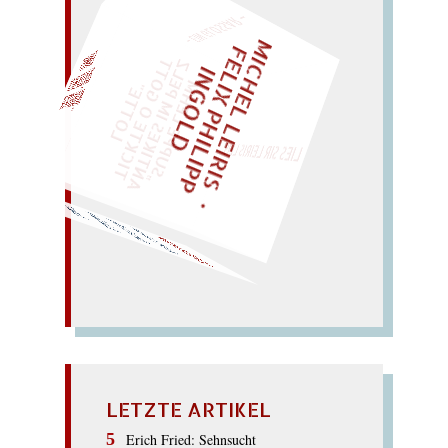
– EIN GLOSSAR –
M
I
C
E
L
L
E
I
R
I
S
・
E
I
X
P
H
I
L
I
P
P
N
G
O
L
F
Z
T
H
L
I
D
„
S
U
P
P
E
L
E
M
A
N
T
I
K
E
S
I
M
E
L
T
I
C
K
T
E
O
G
O
T
L
O
T
T
E
EINMAL!
H
P
"
WÜRFELN SIE
SPÄTER NOCH
LIES SIR LEIRIS LEIS
Nervenzoo?
frisches Genie im
nie froh: ein Zischen –
Fähre schone Fisch;
SCHIZOPHRENIE
LETZTE ARTIKEL
Erich Fried: Sehnsucht