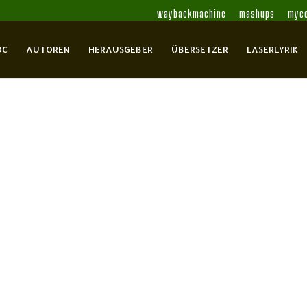
waybackmachine
mashups
myce
OC
AUTOREN
HERAUSGEBER
ÜBERSETZER
LASERLYRIK
sit
né
Arp, Hans
Artmann, H.C.
Atabay, Cyrus
Bächler,
inhard Paul
Bender, Hans
Benn, Gottfried
Bleisch,
r
Brecht, Bertolt
Brendler, Barabara
Brenner,