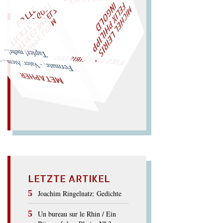
M
C
H
E
L
L
E
I
R
I
S
・
F
E
L
I
X
P
H
I
L
I
P
P
N
G
O
L
T
I
I
D
Z
W
ÜRFELN SIE
SPÄTER NOCH
EIN
M
A
O
"
„
S
U
P
P
E
L
E
H
M
A
N
T
I
K
E
S
I
M
P
E
L
T
I
C
K
T
E
O
G
T
L
O
T
T
E
LIES SIR LEIRIS LEIS
Tapfer! mehr!..
Fer
mate. - Vater: Atem... –
METAPHER
LETZTE ARTIKEL
Joachim Ringelnatz: Gedichte
Un bureau sur le Rhin / Ein