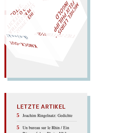
M
C
H
E
L
L
E
I
R
I
S
・
E
L
I
X
P
H
I
L
I
P
P
N
G
O
L
F
T
Z
I
I
D
W
ÜRFELN SIE
SPÄTER NOCH
EIN
M
A
O
"
„
S
U
P
P
E
L
E
H
M
A
N
T
I
K
E
S
I
M
P
E
L
T
I
C
K
T
E
O
G
T
L
O
T
T
E
LIES SIR LEIRIS LEIS
(k. o.) = o. k.!
KNOCK–OUT
LETZTE ARTIKEL
Joachim Ringelnatz: Gedichte
Un bureau sur le Rhin / Ein