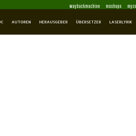
waybackmachine
mashups
myce
OC
AUTOREN
HERAUSGEBER
ÜBERSETZER
LASERLYRIK
n
Der Himmel von morgen
rich
Beil, Ulrich J.
Bhatt, Sujata
Böhme,
ate
Bulla, Jürgen
Bumillo
Bundi,
-Henri
Chobot, Manfred
Deppert, Fritz
Dominik,