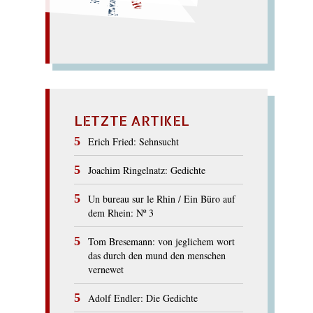
N
u
men (hu
man?). –
Who?
MUHEN
Men!
LETZTE ARTIKEL
Erich Fried: Sehnsucht
Joachim Ringelnatz: Gedichte
Un bureau sur le Rhin / Ein Büro auf
dem Rhein: Nº 3
Tom Bresemann: von jeglichem wort
das durch den mund den menschen
vernewet
Adolf Endler: Die Gedichte