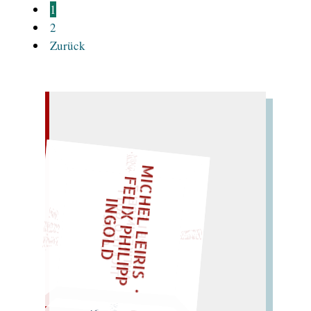
1
2
Zurück
– EIN GLOSSAR –
M
I
C
H
L
L
E
I
R
I
S
・
E
L
I
X
P
H
I
L
I
P
P
N
G
O
L
F
Z
T
„
S
U
P
P
E
L
E
H
M
A
N
T
I
K
E
S
I
P
E
L
T
I
C
K
T
E
O
O
T
L
O
T
T
E
E
I
D
LIES SIR LEIRIS LEIS
M
G
"
EINMAL!
SPÄTER NOCH
WÜRFELN SIE