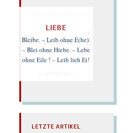
LIES SIR LEIRIS LEIS
LIEBE
„SUPPE LEHM
ANTIKES IM PELZ
TICKTE O GOTT
MICHEL LEIRIS ・
Bleibe. – Leib ohne E(he).
FELIX PHILIPP
– EIN GLOSSAR –
INGOLD
– Blei ohne Hiebe. – Lebe
LOTTE"
ohne Eile ! – Leib lieh Ei!
EINMAL!
SPÄTER NOCH
WÜRFELN SIE
LETZTE ARTIKEL