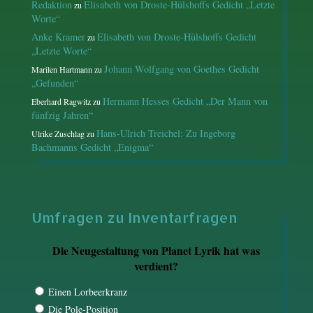
Redaktion
Elisabeth von Droste-Hülshoffs Gedicht „Letzte
zu
Worte“
Anke Kramer
Elisabeth von Droste-Hülshoffs Gedicht
zu
„Letzte Worte“
Johann Wolfgang von Goethes Gedicht
Marilen Hartmann
zu
„Gefunden“
Hermann Hesses Gedicht „Der Mann von
Eberhard Ragwitz
zu
fünfzig Jahren“
Hans-Ulrich Treichel: Zu Ingeborg
Ulrike Zuschlag
zu
Bachmanns Gedicht „Enigma“
Umfragen zu Inventarfragen
Die Neugestaltung von Planet Lyrik hat was
verdient?
Einen Lorbeerkranz
Die Pole-Position