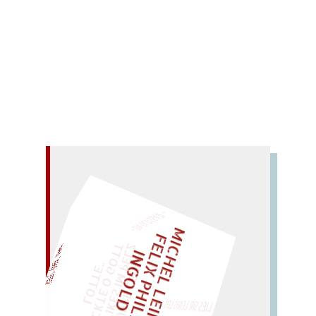
Im Verbund mit „Das Gedicht“ und dem
„Jahrbuch der Lyrik“ zu lesen.
Mehr lesen
– EIN GLOSSAR –
M
I
C
H
E
L
L
E
I
R
I
S
・
E
L
I
X
P
H
I
L
I
P
P
N
G
O
L
F
Z
T
„
S
U
P
P
E
L
E
H
M
A
N
T
I
K
E
S
I
M
P
E
L
T
I
C
K
T
E
O
G
O
T
L
O
T
T
E
I
D
EINMAL!
"
LIES SIR LEIRIS LEIS
WÜRFELN SIE
SPÄTER NOCH