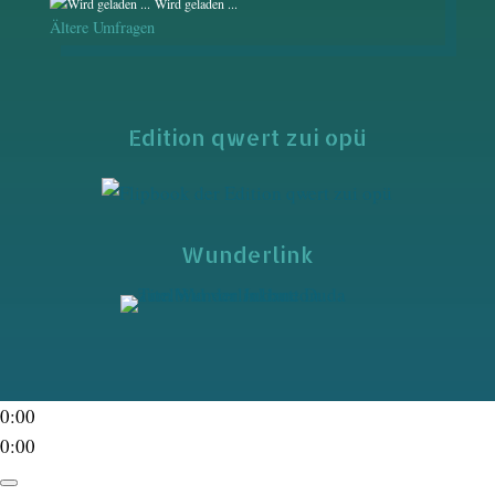
Wird geladen ...
Ältere Umfragen
Edition qwert zui opü
Wunderlink
0:00
0:00