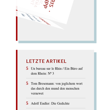
Orden funkeln
UNVORDENKLICH
Enkel (ich! vorn!) in
U
nifor
m...
ordentlich.
LETZTE ARTIKEL
Un bureau sur le Rhin / Ein Büro auf
dem Rhein: Nº 3
Tom Bresemann: von jeglichem wort
das durch den mund den menschen
vernewet
Adolf Endler: Die Gedichte