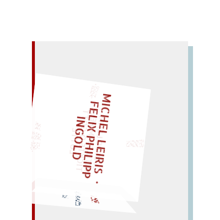
– EIN GLOSSAR –
M
I
C
H
L
L
E
I
R
I
S
・
E
L
I
X
P
H
I
L
I
P
P
N
G
O
L
F
Z
T
„
S
U
P
P
E
L
E
H
M
A
N
T
I
K
E
S
I
P
E
L
T
I
C
K
T
E
O
O
T
L
O
T
T
E
E
I
D
LIES SIR LEIRIS LEIS
M
G
"
EINMAL!
SPÄTER NOCH
WÜRFELN SIE
s
uhlt sich solo in Troja:
TROILUS
Lust.