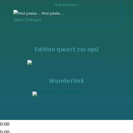
Zeige Ergebnisse
Wird geladen ...
Ältere Umfragen
Edition qwert zui opü
Wunderlink
0:00
0:00