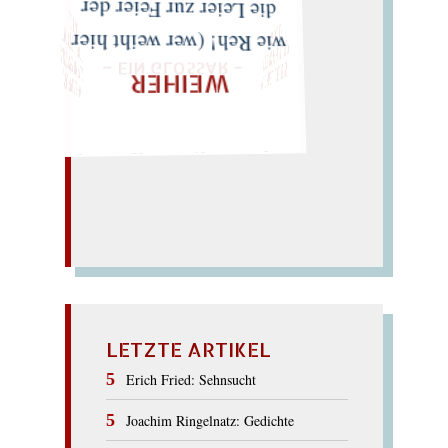
Freier?)
LOTTE"
INGOLD
CKTE O GOTT
– EIN GLOSSAR –
die Leier zur Feier der
M PELZ TI
M
IC
H
EL
L
E
IR
IS
・
FELIX PH
ILIP
P
„
S
U
P
P
E
L
E
H
M
A
N
TI
KES I
wie Reh! (wer weiht hier
WEIHER
LIES SIR LEIRIS LEIS
LETZTE ARTIKEL
Erich Fried: Sehnsucht
Joachim Ringelnatz: Gedichte