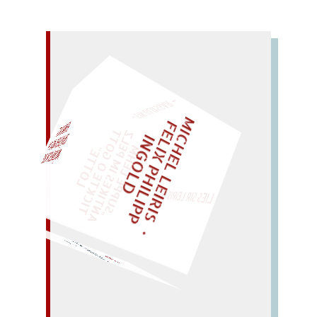
– EIN GLOSSAR –
M
I
C
E
L
L
E
I
R
I
S
・
E
I
X
P
H
I
L
I
P
P
N
G
O
L
F
Z
T
H
L
I
D
EINMAL!
„
S
U
P
P
E
L
E
M
A
N
T
I
K
E
S
I
M
E
L
T
I
C
K
T
E
O
G
O
T
L
O
T
T
E
H
P
"
WÜRFELN SIE
SPÄTER NOCH
LIES SIR LEIRIS LEIS
fasst den Saft (fast wie ein
Fass).
STAFF