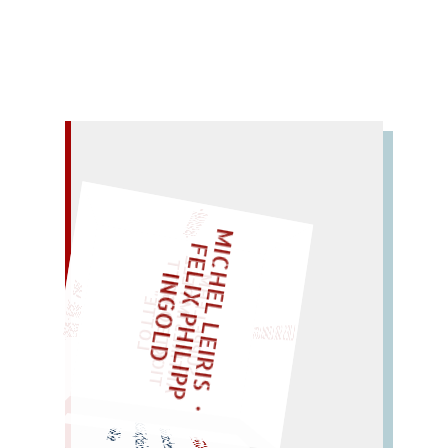
– EIN GLOSSAR –
M
C
H
E
L
L
E
I
R
I
S
・
E
L
I
X
P
H
I
L
I
P
P
N
G
O
L
I
F
Z
T
„
S
U
P
P
E
L
H
M
A
N
T
I
K
E
S
I
M
P
E
L
T
I
C
K
T
E
O
O
T
L
O
T
T
E
I
D
LIES SIR LEIRIS LEIS
E
G
"
EINMAL!
SPÄTER NOCH
WÜRFELN SIE
Eieral
m (realer Reim?
la
h
me
Leier?): allerlei! eile
mal,
MALEREI
Meier!