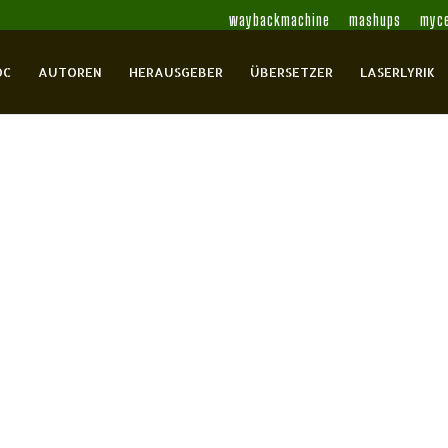
waybackmachine
mashups
myce
OC
AUTOREN
HERAUSGEBER
ÜBERSETZER
LASERLYRIK
 Teil 1
 Friedrich
Adloff, Gerd
Aigner, Christoph
Anderson, Sascha
Annel, Ulf
Arendt,
Lahya
Bächler, Wolfgang
Bachmann,