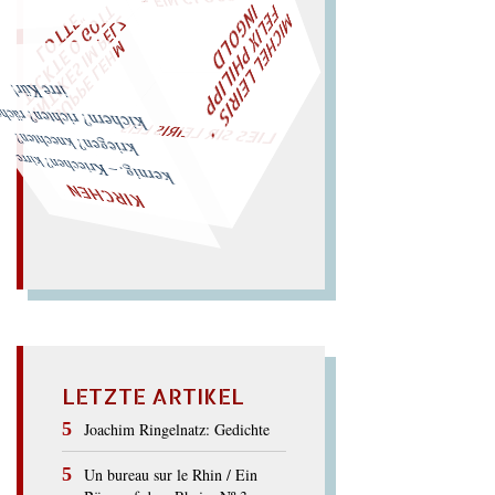
M
C
H
E
L
L
E
I
R
I
S
・
F
E
L
I
X
P
H
I
L
I
P
P
N
G
O
L
T
I
I
D
Z
W
ÜRFELN SIE
SPÄTER NOCH
EIN
M
A
O
"
„
S
U
P
P
E
L
E
H
M
A
N
T
I
K
E
S
I
M
P
E
L
T
I
C
K
T
E
O
G
T
L
O
T
T
E
LIES SIR LEIRIS LEIS
kichern? richten? rächen? irre Kür!
kriegen? knechten?
kernig. – Kriechen? kirre
KIRCHEN
LETZTE ARTIKEL
Joachim Ringelnatz: Gedichte
Un bureau sur le Rhin / Ein