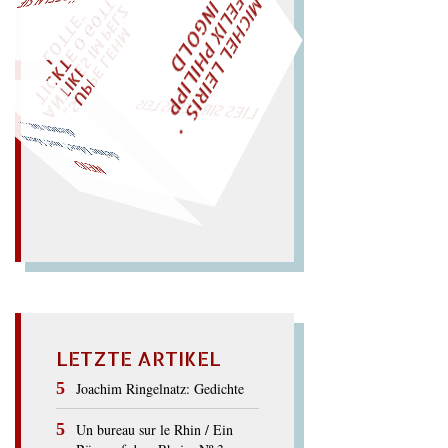
M
I
C
H
E
L
L
E
I
R
I
S
・
E
L
I
X
P
H
I
L
I
P
P
N
G
O
L
F
Z
T
I
D
„
S
U
P
P
E
L
E
H
M
A
N
T
I
K
E
S
I
M
P
E
L
T
I
C
K
T
E
O
G
O
T
L
O
T
T
E
"
WÜRFELN SIE
SPÄTER NOCH
EINM
LIES SIR LEIRIS LEIS
…
deine Idee? nee! Ideen
dienen nie
NEID
LETZTE ARTIKEL
Joachim Ringelnatz: Gedichte
Un bureau sur le Rhin / Ein