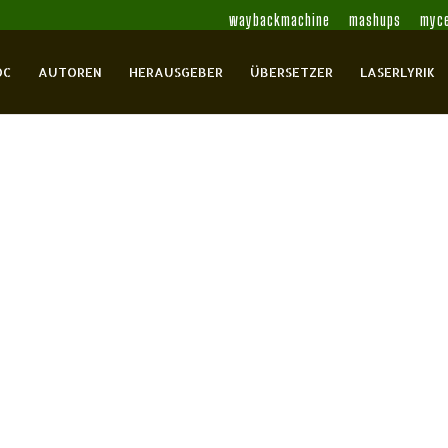
waybackmachine
mashups
myce
OC
AUTOREN
HERAUSGEBER
ÜBERSETZER
LASERLYRIK
 Versschmuggel / Mots de passe
Auger, Marie Claude
Blütenlese
Boll, Waltraud
Boni,
Cliff, William
Cliff, William
Desautels,
Dorion, Hélène
Draesner, Ulrike
Draesner,