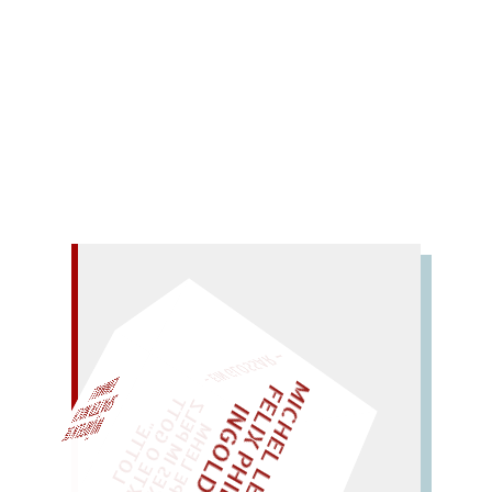
hereinbrechenden Ränder Süd- und Osteuropas
aus den letzten fünf Jahrzehnten.
Mehr lesen
– EIN GLOSSAR –
M
I
C
H
E
L
L
E
I
R
I
S
・
E
I
X
P
H
I
L
I
P
P
N
G
O
L
F
Z
T
EINMAL!
L
I
D
„
S
U
P
P
E
L
E
H
M
A
N
T
I
K
E
S
I
M
P
E
L
T
I
C
K
T
E
O
G
O
T
L
O
T
T
E
"
WÜRFELN SIE
SPÄTER NOCH
LIES SIR LEIRIS LEIS