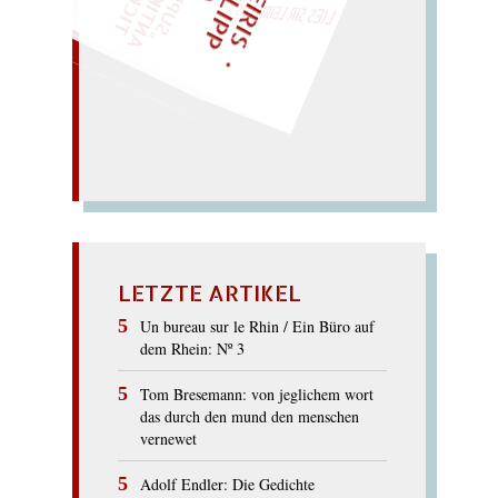
Kilt lockt Blick.
Lob killt
Kritik. – Pol im
Kitt. –
POLITIK
LETZTE ARTIKEL
Un bureau sur le Rhin / Ein Büro auf
dem Rhein: Nº 3
Tom Bresemann: von jeglichem wort
das durch den mund den menschen
vernewet
Adolf Endler: Die Gedichte