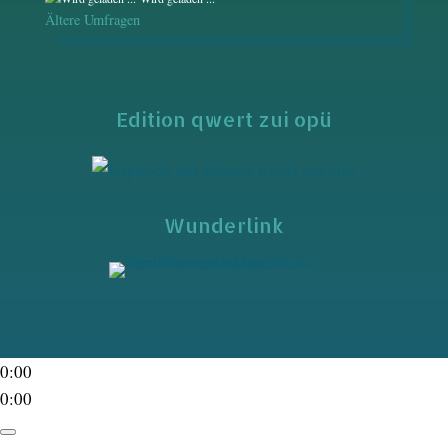
Ältere Umfragen
Edition qwert zui opü
Wunderlink
0:00
0:00