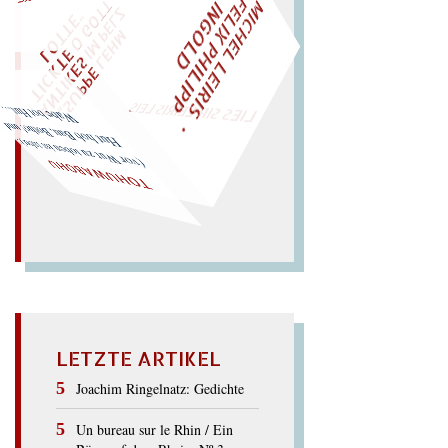
M
I
H
E
L
L
E
I
R
I
S
・
E
L
I
X
P
H
I
L
I
P
P
N
G
O
L
F
T
Z
C
I
D
W
ÜRFELN SIE
SPÄTER NOCH
EIN
M
E
O
"
„
S
U
P
P
E
L
E
H
M
A
N
T
I
K
E
S
I
M
P
L
T
I
C
K
T
E
O
G
T
L
O
T
T
E
LIES SIR LEIRIS LEIS
Wabe bot Hut…
Hut hob Bau, Botho! und
(vor
Wut zu toben ist tabu):
TOHUWABOHU
LETZTE ARTIKEL
Joachim Ringelnatz: Gedichte
Un bureau sur le Rhin / Ein