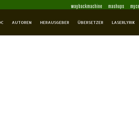
waybackmachine
mashups
myce
OC
AUTOREN
HERAUSGEBER
ÜBERSETZER
LASERLYRIK
n von
nsons Gedicht „Ein schmaler
Klüger, Ruth
Koppenfels, Martin von
Poetik
0