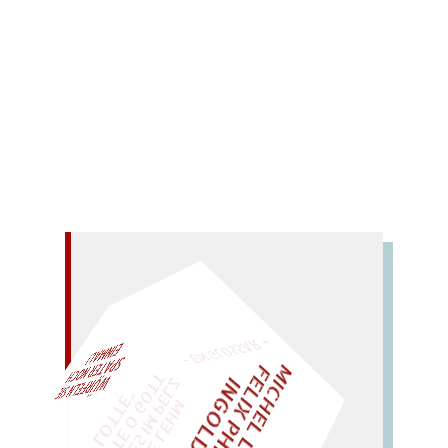
Augen einen Hinweis auf Berlin, eine Anregung
für die Stadt enthalten.
Mehr lesen
– EIN GLOSSAR –
M
I
C
H
E
L
L
E
I
R
I
S
・
E
L
I
X
P
H
I
L
I
P
P
N
G
O
L
F
AL!
Z
T
I
D
„
S
U
P
P
E
L
E
H
M
A
N
T
I
K
E
S
I
M
P
E
L
T
I
C
K
T
E
O
G
O
T
L
O
T
T
E
"
WÜRFELN SIE
SPÄTER NOCH
EINM