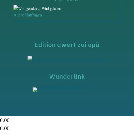
Wird geladen ...
Ältere Umfragen
Edition qwert zui opü
Wunderlink
0:00
0:00