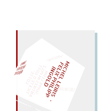
– EIN GLOSSAR –
M
I
C
H
E
L
L
E
I
R
I
S
・
E
I
X
P
H
I
L
I
P
P
N
G
O
L
F
Z
T
EINMAL!
L
I
D
„
S
U
P
P
E
L
E
H
M
A
N
T
I
K
E
S
I
M
P
E
L
T
I
C
K
T
E
O
G
O
T
L
O
T
T
E
"
WÜRFELN SIE
SPÄTER NOCH
LIES SIR LEIRIS LEIS
Idee: Hülle. (Lady in Tüll.)
IDYLLE