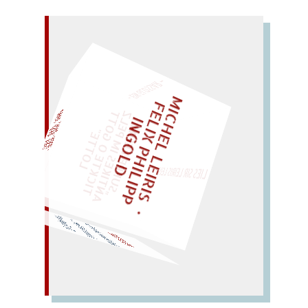
– EIN GLOSSAR –
M
I
C
H
E
L
L
E
I
R
I
S
・
E
L
I
X
P
H
I
L
I
P
P
N
G
O
L
F
Z
T
I
D
„
S
U
P
P
E
L
E
H
M
A
N
T
I
K
E
S
I
M
P
E
L
T
I
C
K
T
E
O
G
O
T
L
O
T
T
E
EINMAL!
"
LIES SIR LEIRIS LEIS
WÜRFELN SIE
SPÄTER NOCH
Tip: Testpille am Pol.
lie
bt Pistole, lobt das Essen
(selten): tolle Spässe
… –
POLITESSE