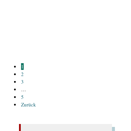
Sie nahmen eines ihrer Gedichte zum Beispielfall,
zeigten an ihm, in einem Essay, ihren Standpunkt
und lasen weitere neue Gedichte vor.
Mehr lesen
1
2
3
…
5
Zurück