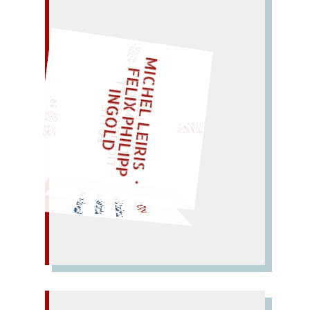
– EIN GLOSSAR –
M
I
C
H
L
L
E
I
R
I
S
・
E
L
I
X
P
H
I
L
I
P
P
N
G
O
L
F
Z
T
„
S
U
P
P
E
L
E
H
M
A
N
T
I
K
E
S
I
P
E
L
T
I
C
K
T
E
O
O
T
L
O
T
T
E
E
I
D
LIES SIR LEIRIS LEIS
M
G
"
EINMAL!
SPÄTER NOCH
WÜRFELN SIE
nachah
men! den Nachen
neh
men!
Na
men! ach –
MACHEN
man achte auf
mal lachen?